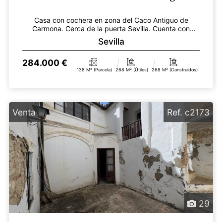
Casa con cochera en zona del Caco Antiguo de
Carmona. Cerca de la puerta Sevilla. Cuenta con
138m2 de sup...
Sevilla
284.000 €
138 M² (parcela)
268 M² (útiles)
268 M² (construidos)
Venta
Ref. c2173
29