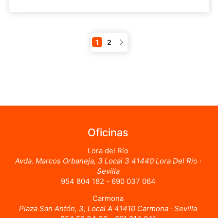
1
2
Oficinas
Lora del Río
Avda. Marcos Orbaneja, 3 Local 3 41440 Lora Del Río ·
Sevilla
954 804 182 - 690 037 064
Carmona
Plaza San Antón, 3, Local A 41410 Carmona · Sevilla