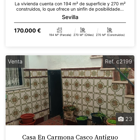
La vivienda cuenta con 194 m² de superficie y 270 m²
construidos, lo que ofrece un sinfín de posibilidade...
Sevilla
170.000 €
194 M² (parcela)
270 M² (útiles)
270 M² (construidos)
Venta
Ref. c2199
23
Casa En Carmona Casco Antiguo