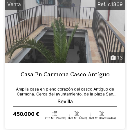
Venta
Ref. c1869
13
Casa En Carmona Casco Antiguo
Amplia casa en pleno corazón del casco Antiguo de
Carmona. Cerca del ayuntamiento, de la plaza San
Fernan...
Sevilla
450.000 €
282 M² (parcela)
379 M² (útiles)
379 M² (construidos)