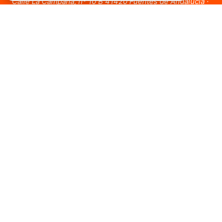
Calle La Campana, nº 10 B 41420 Fuentes de Andalucía ·
Sevilla
681 88 83 66
Enlaces
Home
Alquilar
Comprar
Viviendas en Carmona
Viviendas en Lora del Río
Viviendas en Fuente de Andalucia
Nosotros
Servicios
Contacto
Blog
Quiero vender
Políticas