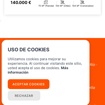
140.000 €
70 M² (parcela)
144 M² (útiles)
144 M² (construidos)
;
USO DE COOKIES
Oficinas
Utilizamos cookies para mejorar su
Lora del Río
experiencia. Al continuar visitando este sitio,
Avda. Marcos Orbaneja, 3 Local 3 41440 Lora Del Río ·
usted acepta el uso de cookies.
Más
Sevilla
información
954 804 182 - 690 037 064
Carmona
ACEPTAR COOKIES
Plaza San Antón, 3, Local A 41410 Carmona · Sevilla
854 52 34 30 - 661 214 041
RECHAZAR
Fuentes de Andalucía