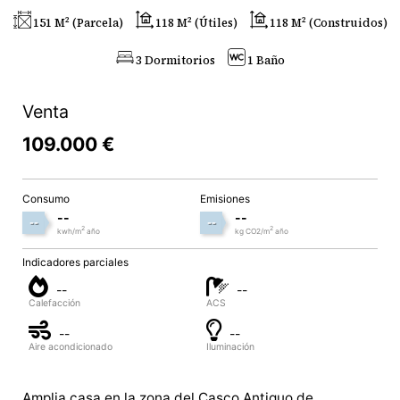
151 M² (parcela)
118 M² (útiles)
118 M² (construidos)
3 Dormitorios
1 Baño
Venta
109.000 €
Consumo
Emisiones
--
--
--
--
2
2
kwh/m
año
kg CO2/m
año
Indicadores parciales
--
--
Calefacción
ACS
--
--
Aire acondicionado
Iluminación
Amplia casa en la zona del Casco Antiguo de