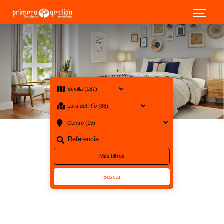
15 Venta en Sevilla Lora del Río Centro
Más filtros
Buscar