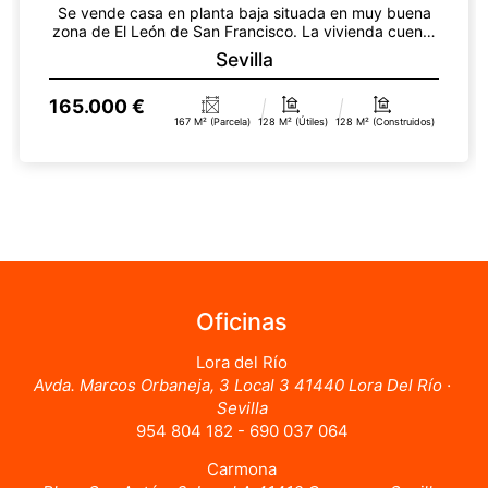
Se vende casa en planta baja situada en muy buena
zona de El León de San Francisco. La vivienda cuenta
co...
Sevilla
165.000 €
167 M² (parcela)
128 M² (útiles)
128 M² (construidos)
Oficinas
Lora del Río
Avda. Marcos Orbaneja, 3 Local 3 41440 Lora Del Río ·
Sevilla
954 804 182 - 690 037 064
Carmona