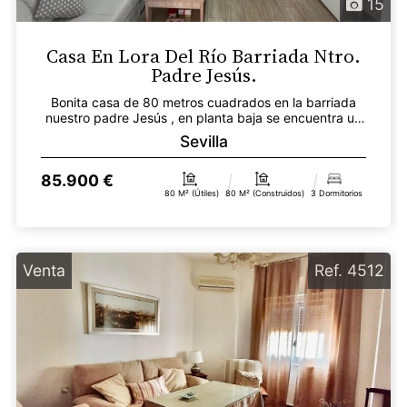
15
Casa En Lora Del Río Barriada Ntro.
Padre Jesús.
Bonita casa de 80 metros cuadrados en la barriada
nuestro padre Jesús , en planta baja se encuentra un
a...
Sevilla
85.900 €
80 M² (útiles)
80 M² (construidos)
3 Dormitorios
Venta
Ref. 4512