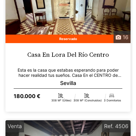
16
Reservado
Casa En Lora Del Río Centro
Esta es la casa que estabas esperando para poder
hacer realidad tus sueños. Casa En el CENTRO de
Lora d...
Sevilla
180.000 €
308 M² (útiles)
308 M² (construidos)
3 Dormitorios
Venta
Ref. 4506