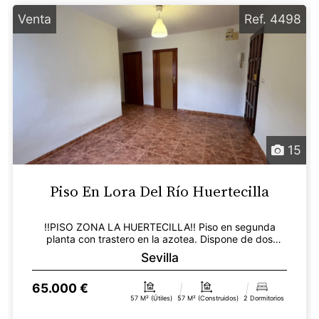
Venta
Ref. 4498
15
Piso En Lora Del Río Huertecilla
!!PISO ZONA LA HUERTECILLA!! Piso en segunda
planta con trastero en la azotea. Dispone de dos
dormitoir...
Sevilla
65.000 €
57 M² (útiles)
57 M² (construidos)
2 Dormitorios