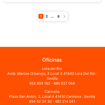
1
2
...
8
Oficinas
Lora del Río
Avda. Marcos Orbaneja, 3 Local 3 41440 Lora Del Río ·
Sevilla
954 804 182 - 690 037 064
Carmona
Plaza San Antón, 3, Local A 41410 Carmona · Sevilla
854 52 34 30 - 661 214 041