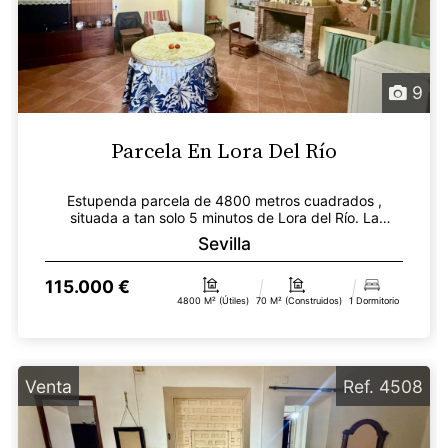
9
Parcela En Lora Del Río
Estupenda parcela de 4800 metros cuadrados ,
situada a tan solo 5 minutos de Lora del Río. La
parcela es...
Sevilla
115.000 €
4800 M² (útiles)
70 M² (construidos)
1 Dormitorio
Venta
Ref. 4508