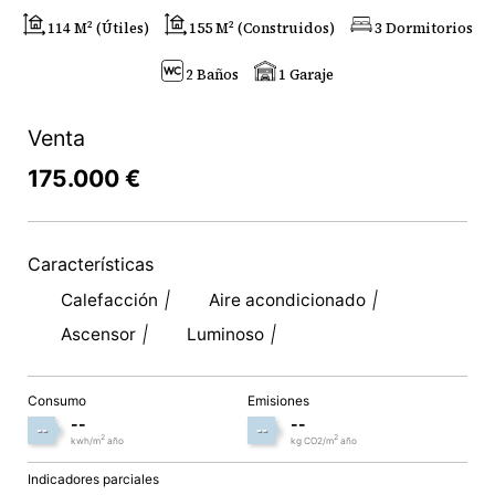
114 M² (útiles)
155 M² (construidos)
3 Dormitorios
2 Baños
1 Garaje
Venta
175.000 €
Características
Calefacción
Aire acondicionado
Ascensor
Luminoso
Consumo
Emisiones
--
--
--
--
2
2
kwh/m
año
kg CO2/m
año
Indicadores parciales