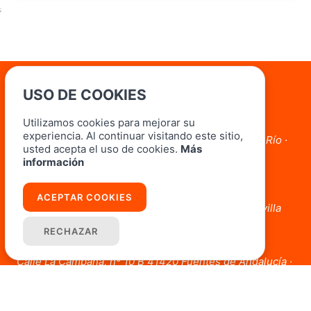
;
USO DE COOKIES
Oficinas
Utilizamos cookies para mejorar su
Lora del Río
experiencia. Al continuar visitando este sitio,
Avda. Marcos Orbaneja, 3 Local 3 41440 Lora Del Río ·
usted acepta el uso de cookies.
Más
Sevilla
información
954 804 182 - 690 037 064
Carmona
ACEPTAR COOKIES
Plaza San Antón, 3, Local A 41410 Carmona · Sevilla
854 52 34 30 - 661 214 041
RECHAZAR
Fuentes de Andalucía
Calle La Campana, nº 10 B 41420 Fuentes de Andalucía ·
Sevilla
681 88 83 66