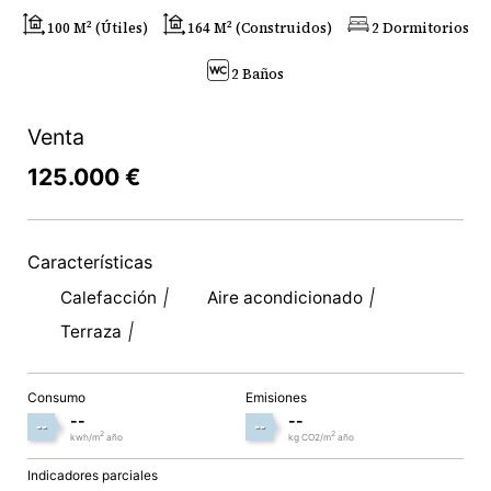
100 M² (útiles)
164 M² (construidos)
2 Dormitorios
2 Baños
Venta
125.000 €
Características
Calefacción
Aire acondicionado
Terraza
Consumo
Emisiones
--
--
--
--
2
2
kwh/m
año
kg CO2/m
año
Indicadores parciales