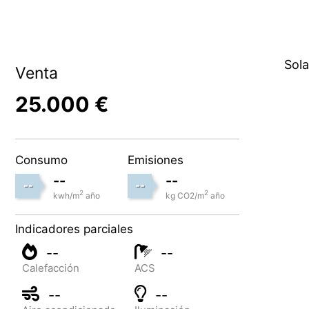
Sola
Venta
25.000 €
Consumo
Emisiones
--
--
--
--
2
2
kwh/m
año
kg CO2/m
año
Indicadores parciales
--
--
Calefacción
ACS
--
--