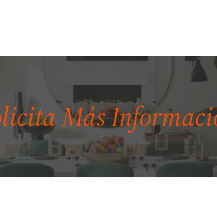
olicita Más
Informaci