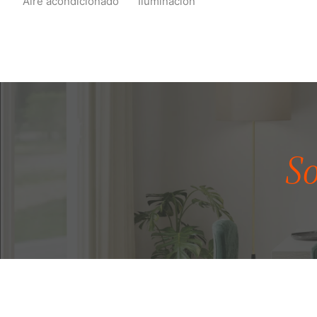
Aire acondicionado
Iluminación
S