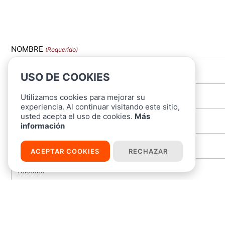
NOMBRE
(Requerido)
USO DE COOKIES
Utilizamos cookies para mejorar su
EMAIL
(Requerido)
experiencia. Al continuar visitando este sitio,
usted acepta el uso de cookies.
Más
información
TELÉFONO
(Requerido)
ACEPTAR COOKIES
RECHAZAR
OBSERVACIONES