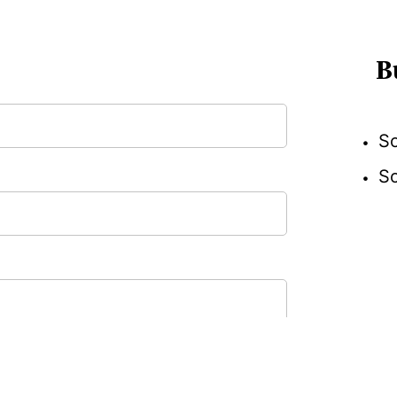
B
So
So