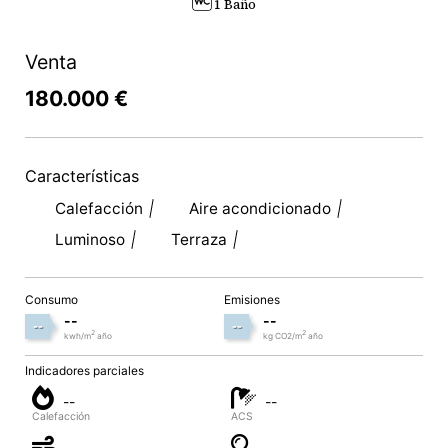
1 Baño
Venta
180.000 €
Características
Calefacción
Aire acondicionado
Luminoso
Terraza
Consumo
Emisiones
--
--
--
--
2
2
kwh/m
año
kg CO2/m
año
Indicadores parciales
--
--
Calefacción
ACS