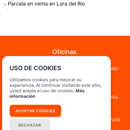
Parcela en venta en Lora del Río
;
Oficinas
Lora del Río
USO DE COOKIES
Avda. Marcos Orbaneja, 3 Local 3 41440 Lora Del Río ·
Sevilla
Utilizamos cookies para mejorar su
954 804 182 - 690 037 064
experiencia. Al continuar visitando este sitio,
usted acepta el uso de cookies.
Más
Carmona
información
Plaza San Antón, 3, Local A 41410 Carmona · Sevilla
854 52 34 30 - 661 214 041
ACEPTAR COOKIES
Fuentes de Andalucía
Calle La Campana, nº 10 B 41420 Fuentes de Andalucía ·
Sevilla
RECHAZAR