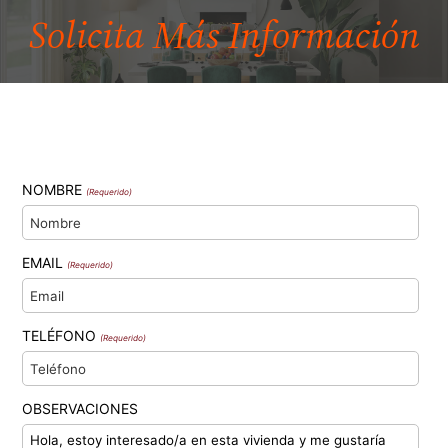
Solicita Más
Información
NOMBRE
(Requerido)
EMAIL
(Requerido)
TELÉFONO
(Requerido)
OBSERVACIONES