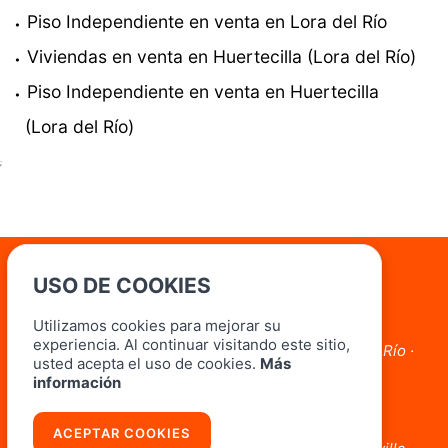
Piso Independiente en venta en Lora del Río
Viviendas en venta en Huertecilla (Lora del Río)
Piso Independiente en venta en Huertecilla
(Lora del Río)
;
USO DE COOKIES
Oficinas
Utilizamos cookies para mejorar su
Lora del Río
experiencia. Al continuar visitando este sitio,
Avda. Marcos Orbaneja, 3 Local 3 41440 Lora Del Río ·
usted acepta el uso de cookies.
Más
Sevilla
información
954 804 182 - 690 037 064
Carmona
ACEPTAR COOKIES