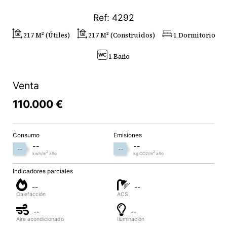
Ref: 4292
217 M² (útiles)
217 M² (construidos)
1 Dormitorio
1 Baño
Venta
110.000 €
Consumo
Emisiones
--
--
--
--
2
2
kwh/m
año
kg CO2/m
año
Indicadores parciales
--
--
Calefacción
ACS
--
--
Aire acondicionado
Iluminación