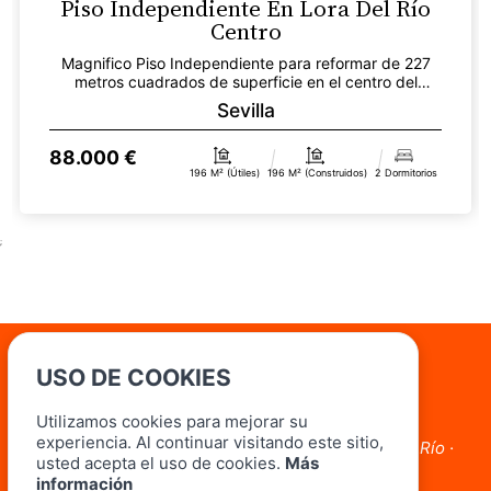
Piso Independiente En Lora Del Río
Centro
Magnifico Piso Independiente para reformar de 227
metros cuadrados de superficie en el centro del
pueblo,...
Sevilla
88.000 €
196 M² (útiles)
196 M² (construidos)
2 Dormitorios
;
USO DE COOKIES
Oficinas
Utilizamos cookies para mejorar su
Lora del Río
experiencia. Al continuar visitando este sitio,
Avda. Marcos Orbaneja, 3 Local 3 41440 Lora Del Río ·
usted acepta el uso de cookies.
Más
Sevilla
información