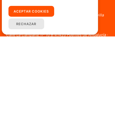
954 804 182 - 690 037 064
Carmona
ACEPTAR COOKIES
Plaza San Antón, 3, Local A 41410 Carmona · Sevilla
854 52 34 30 - 661 214 041
RECHAZAR
Fuentes de Andalucía
Calle La Campana, nº 10 B 41420 Fuentes de Andalucía ·
Sevilla
681 88 83 66
Enlaces
Home
Alquilar
Comprar
Viviendas en Carmona
Viviendas en Lora del Río
Viviendas en Fuente de Andalucia
Nosotros
Servicios