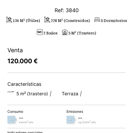
Ref: 3840
136 M² (útiles)
228 M² (construidos)
5 Dormitorios
2 Baños
5 M² (trastero)
Venta
120.000 €
Características
5 m² (trastero)
Terraza
Consumo
Emisiones
--
--
--
--
2
2
kwh/m
año
kg CO2/m
año
Indicadores parciales