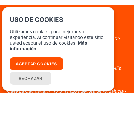
USO DE COOKIES
Oficinas
Utilizamos cookies para mejorar su
Lora del Río
experiencia. Al continuar visitando este sitio,
Avda. Marcos Orbaneja, 3 Local 3 41440 Lora Del Río ·
usted acepta el uso de cookies.
Más
Sevilla
información
954 804 182 - 690 037 064
Carmona
ACEPTAR COOKIES
Plaza San Antón, 3, Local A 41410 Carmona · Sevilla
854 52 34 30 - 661 214 041
RECHAZAR
Fuentes de Andalucía
Calle La Campana, nº 10 B 41420 Fuentes de Andalucía ·
Sevilla
681 88 83 66
Enlaces
Home